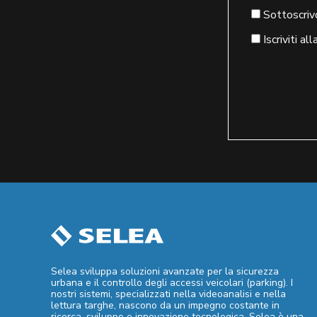
Consenso
Sottoscrivo
*
Newsletter
Iscriviti 
Selea sviluppa soluzioni avanzate per la sicurezza
urbana e il controllo degli accessi veicolari (parking). I
nostri sistemi, specializzati nella videoanalisi e nella
lettura targhe, nascono da un impegno costante in
ricerca, sviluppo e innovazione tecnologica. Selea è una