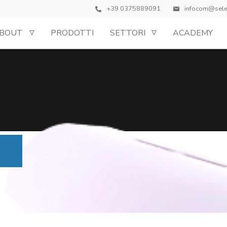
+39 0375889091
infocom@sel
BOUT
PRODOTTI
SETTORI
ACADEMY