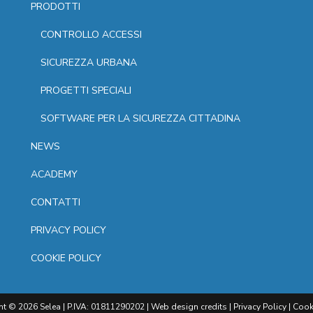
PRODOTTI
CONTROLLO ACCESSI
SICUREZZA URBANA
PROGETTI SPECIALI
SOFTWARE PER LA SICUREZZA CITTADINA
NEWS
ACADEMY
CONTATTI
PRIVACY POLICY
COOKIE POLICY
t © 2026 Selea | P.IVA: 01811290202 |
Web design
credits |
Privacy Policy
|
Cook