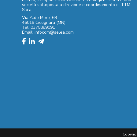
società sottoposta a direzione e coordinamento di TTM
S.p.a.
Via Aldo Moro, 69
46019 Cicognara (MN)
Tel: 0375889091
Email: infocom@selea.com
Copyrigh