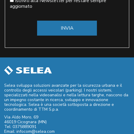
Newsletter
Iscriviti alla Newsletter per restare sempre
aggiornato
Selea sviluppa soluzioni avanzate per la sicurezza urbana e il
controllo degli accessi veicolari (parking). I nostri sistemi,
specializzati nella videoanalisi e nella lettura targhe, nascono da
un impegno costante in ricerca, sviluppo e innovazione
tecnologica. Selea è una società sottoposta a direzione e
coordinamento di TTM S.p.a.
Via Aldo Moro, 69
46019 Cicognara (MN)
Tel: 0375889091
Email: infocom@selea.com