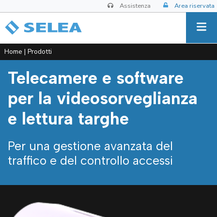
Assistenza
Area riservata
Home
|
Prodotti
Telecamere e software
per la videosorveglianza
e lettura targhe
Per una gestione avanzata del
traffico e del controllo accessi